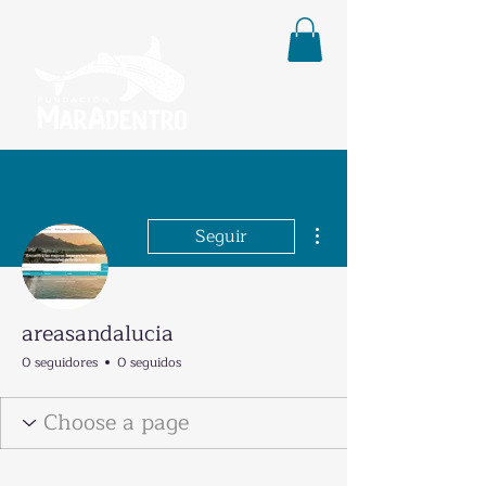
Más acciones
Seguir
areasandalucia
0 seguidores
0 seguidos