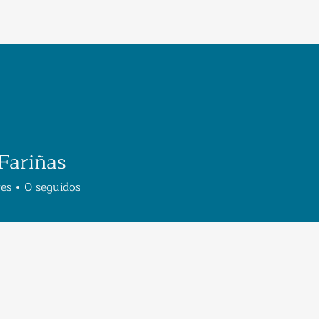
 Fariñas
res
0
seguidos