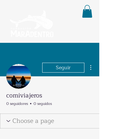
Más acciones
Seguir
comiviajeros
0 seguidores
0 seguidos