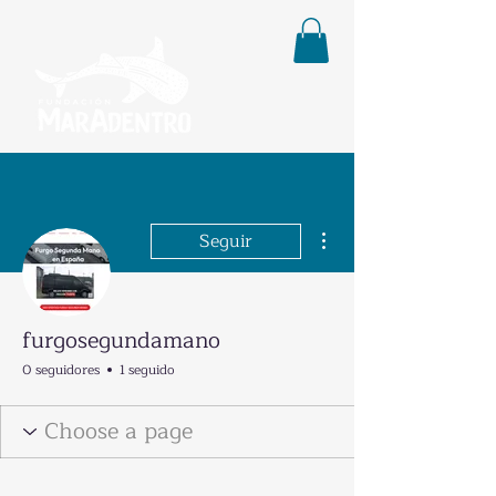
Más acciones
Seguir
furgosegundamano
0 seguidores
1 seguido