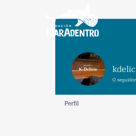
kdelic
0
seguido
Perfil