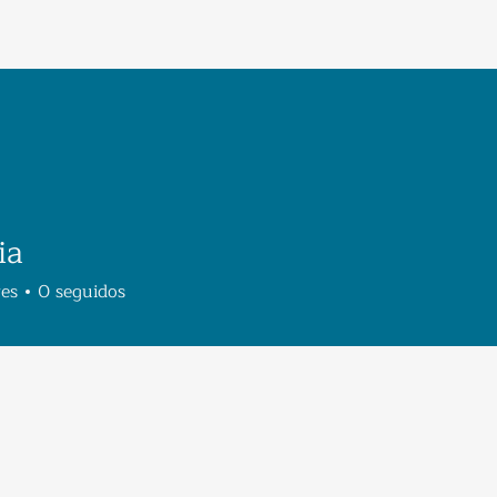
ia
res
0
seguidos