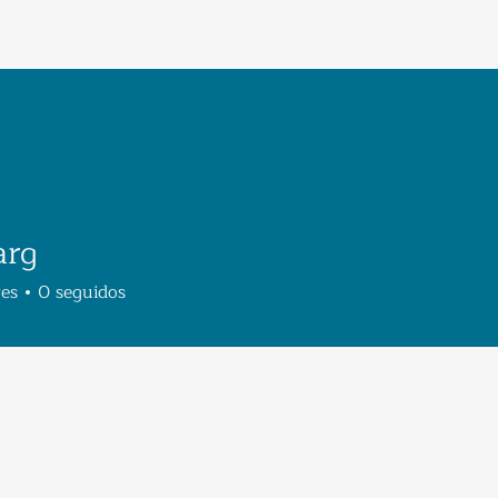
arg
res
0
seguidos