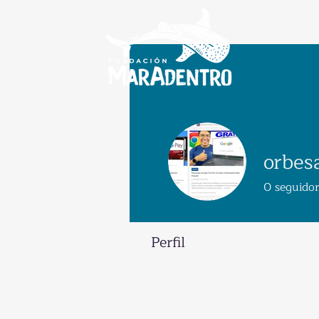
orbes
0
seguido
Perfil