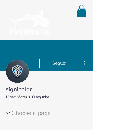
Más acciones
Seguir
signicolor
12 seguidores
0 seguidos