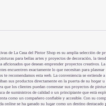
ntivas de La Casa del Pintor Shop es su amplia selección de p
 pinturas para bellas artes y proyectos de decoración, la tiend
sta aficionados que desean emprender proyectos creativos. La 
entes encuentren exactamente lo que necesitan para plasmar su
os te recomendamos esta web. La conveniencia se extiende a l
ciban sus productos directamente en la puerta de su hogar u 
a que los clientes puedan comenzar sus proyectos de pintur
ca de suministros de calidad o un principiante que está exp
senta como un compañero confiable y accesible. Con su compr
nda online se ha ganado su lugar como un destino destacado 