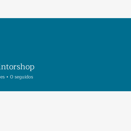
intorshop
res
0
seguidos