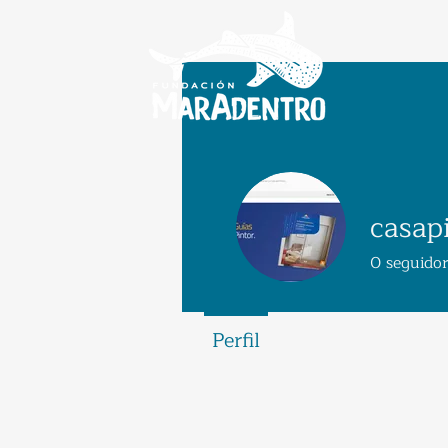
casap
0
seguido
Perfil