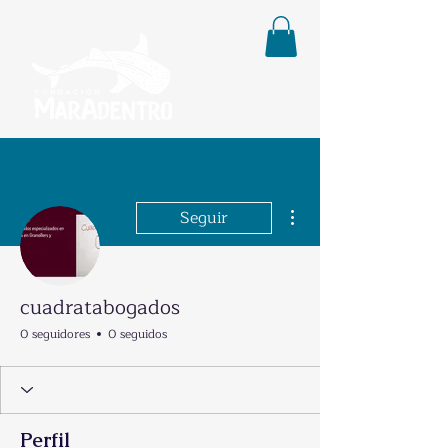
Más acciones
Seguir
cuadratabogados
0 seguidores
0 seguidos
Perfil