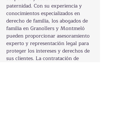
paternidad. Con su experiencia y 
conocimientos especializados en 
derecho de familia, los abogados de 
familia en Granollers y Montmeló 
pueden proporcionar asesoramiento 
experto y representación legal para 
proteger los intereses y derechos de 
sus clientes. La contratación de 
abogados de familia en Granollers y 
Montmeló puede proporcionar a los 
individuos y familias la tranquilidad 
y seguridad de saber que sus asuntos 
legales están en buenas manos. 
Estos profesionales trabajan en 
estrecha colaboración con sus 
clientes para comprender sus 
necesidades y objetivos, 
desarrollando estrategias legales 